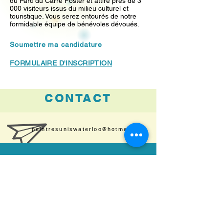
du Parc du Carré Foster et attire près de 3
000 visiteurs issus du milieu culturel et
touristique. Vous serez entourés de notre
formidable équipe de bénévoles dévoués. ​
Soumettre ma candidature
FORMULAIRE D'INSCRIPTION
CONTACT
peintresuniswaterloo@hotmail.com
Marthe
Cécile Hamel
Ouellette
Vice-présidente
Présidente
peintresuniswate